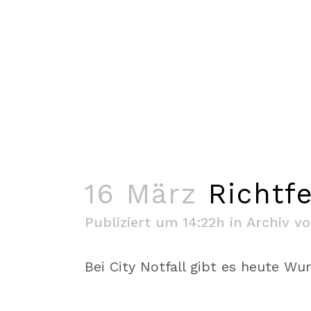
16 März
Richtfe
Publiziert um 14:22h
in
Archiv
v
Bei City Notfall gibt es heute Wur