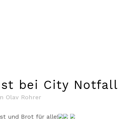
Aktuell
Projekte
st bei City Notfall
on
Olav Rohrer
st und Brot für alle!