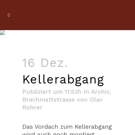
16 Dez.
Kellerabgang
Publiziert um 11:53h
in
Archiv
,
Brachmattstrasse
von
Olav
Rohrer
Das Vordach zum Kellerabgang
wird auch noch montiert.