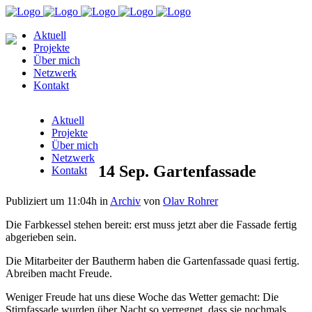
Aktuell
Projekte
Über mich
Netzwerk
Kontakt
Aktuell
Projekte
Über mich
Netzwerk
14 Sep.
Gartenfassade
Kontakt
Publiziert um 11:04h
in
Archiv
von
Olav Rohrer
Die Farbkessel stehen bereit: erst muss jetzt aber die Fassade fertig
abgerieben sein.
Die Mitarbeiter der Bautherm haben die Gartenfassade quasi fertig.
Abreiben macht Freude.
Weniger Freude hat uns diese Woche das Wetter gemacht: Die
Stirnfassade wurden über Nacht so verregnet, dass sie nochmals