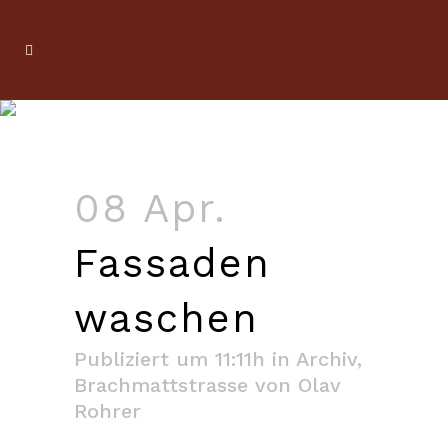
08 Apr.
Fassaden
waschen
Publiziert um 11:11h
in
Archiv
,
Brachmattstrasse
von
Olav
Rohrer